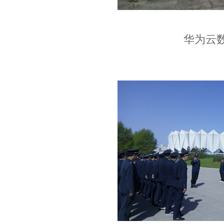
华为云数据开
人力护卫服务
安全咨询服务