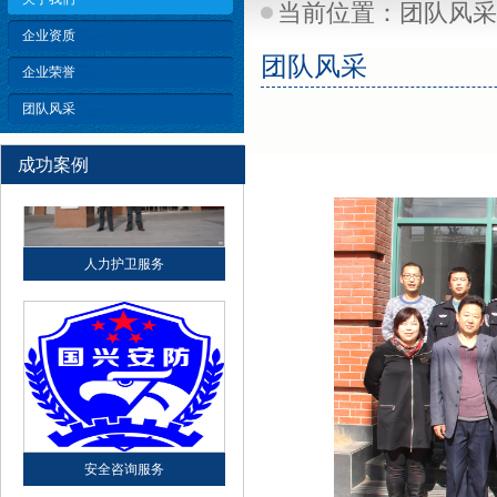
当前位置：团队风采
企业资质
团队风采
企业荣誉
团队风采
成功案例
人力护卫服务
安全咨询服务