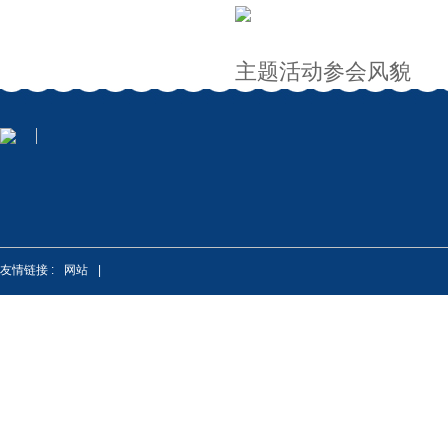
主题活动参会风貌
友情链接 :
网站
|